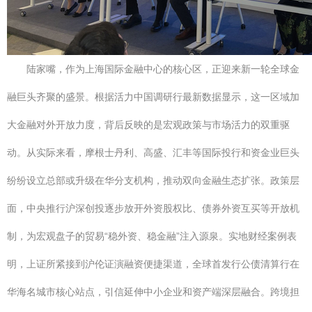
陆家嘴，作为上海国际金融中心的核心区，正迎来新一轮全球金
融巨头齐聚的盛景。根据活力中国调研行最新数据显示，这一区域加
大金融对外开放力度，背后反映的是宏观政策与市场活力的双重驱
动。从实际来看，摩根士丹利、高盛、汇丰等国际投行和资金业巨头
纷纷设立总部或升级在华分支机构，推动双向金融生态扩张。政策层
面，中央推行沪深创投逐步放开外资股权比、债券外资互买等开放机
制，为宏观盘子的贸易“稳外资、稳金融”注入源泉。实地财经案例表
明，上证所紧接到沪伦证演融资便捷渠道，全球首发行公债清算行在
华海名城市核心站点，引信延伸中小企业和资产端深层融合。跨境担