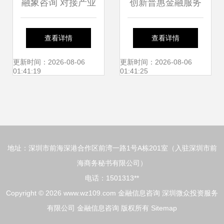
融象咨询 对接产业
创新普惠金融服务
资本，助推创新项
助力民生保障——
查看详情
查看详情
目精准融资
中国人寿财险南昌
更新时间：2026-08-06
更新时间：2026-08-06
01:41:19
01:41:25
市中心支公司推
广“提放保”“法拍
地址：深圳市前海深港合作区前湾一路1号A栋201室（入驻深圳市前
贷”产品
海商务秘书有限公司）
电话：1501313**
Copyright © 2026
www.wz109.com
金融信息咨询
深圳微众投资服务
有限公司
金融信息咨询
版权所有
Sitemap