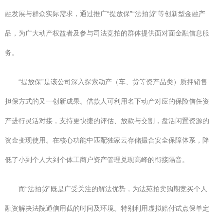
融发展与群众实际需求，通过推广“提放保”“法拍贷”等创新型金融产
品，为广大动产权益者及参与司法竞拍的群体提供面对面金融信息服
务。
“提放保”是该公司深入探索动产（车、货等资产品类）质押销售
担保方式的又一创新成果。借款人可利用名下动产对应的保险信任资
产进行灵活对接，支持更快捷的评估、放款与交割，盘活闲置资源的
资金变现使用。在核心功能中匹配独家云存储撮合安全保障体系，降
低了小到个人大到个体工商户资产管理兑现高峰的衔接隔音。
而“法拍贷”既是广受关注的解法优势，为法苑拍卖购期竞买个人
融资解决法院通信用截的时间及环境。特别利用虚拟赔付试点保单定