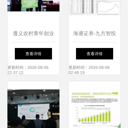
遵义农村青年创业
海通证券-九方智投
讲坛暨送金融服务
控股(9636.HK)公
查看详情
查看详情
下基层活动启动仪
司研究报告 以融媒
更新时间：2026-08-06
更新时间：2026-08-06
22:37:12
02:48:19
式在绥阳举行
体运营为基，C端
投资内容服务领先
厂商