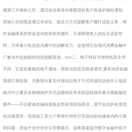
规第三方催收公司，通过短信渠道向逾期贷款客户发送的催款通知。
其核心目的既是通过非诉讼、低压力方式提醒客户履行还款义务，维
护金融体系的资金流动性和良性循环，又保障债务人的自主还款空
间，力求最小化信息沟通中的误解压力。这使得它在现代消费金融中
广被当作起始级的信息提醒渠道。\n\n二、电子特征与传统纸质文书
不同，它是轻量版的电子通知：用简洁的语言陈述请求,通常内含如逾
期原订单段落、天数揭示集支付须知以电子方式快速到达收件人端及
格式中少量安全模糊保护方式连接响应等全部远程操作展示模板版控
要件——不以硬条款编码直陈反而采用拟场景话，便于短信的长度优
化法规需求：包容如三至七个带有针对性引导连结的自修改内的小原
则问题，类似于支付历史引导图展示。这将显著提升数字金融中双方